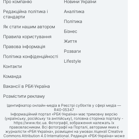
Про компанію
Новини України
Редакційна політика і
Аналітика
стандарти
Політика
Як стати нашим автором
Бізнес
Правила користування
Життя
Правова інформація
Розваги
Політика конфіденційності
Lifestyle
Контакти
Команда
Вакансії в РБК-Україна
Розмістити рекламу
Ідентифікатор онлайн-медіа в Реєстрі суб’єктів у сфері медіа —
R40-05347
Інформаційний портал «РБК-Україна» має тримовну версію
(українську, російську та англійську), головна сторінка порталу -
https://www.rbc.ua
. Фотографії, зображення належать їх
правовласникам. Всі фотографії на Порталі, авторами яких є
журналісти «РБК-Україна», розміщені на умовах ліцензії Creative
Commons Attribution 4.0 International. Редакція «РБК-Україна» може