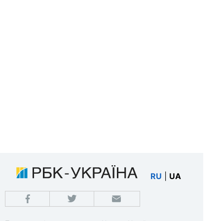
RU
|
UA