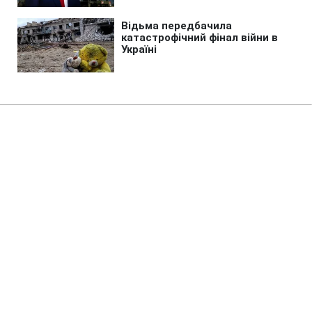
Головна
»
Аналітика
»
Статті
Фондовые торги в Японии
завершились повышением
индекса Nikkei
10:43 06.01.2012 Пт
2 хв
RBC.UA
Не витрачай час на шум! Читай тільки суть з
РБК-Україна у Google