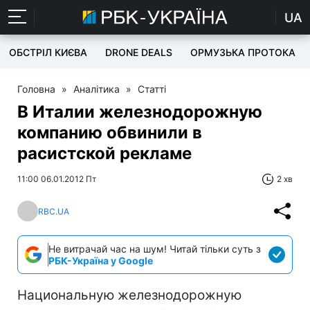
UA
ОБСТРІЛ КИЄВА
DRONE DEALS
ОРМУЗЬКА ПРОТОКА
Головна
»
Аналітика
»
Статті
В Италии железнодорожную
компанию обвинили в
расистской рекламе
11:00 06.01.2012 Пт
2 хв
RBC.UA
Не витрачай час на шум! Читай тільки суть з
РБК-Україна у Google
Национальную железнодорожную