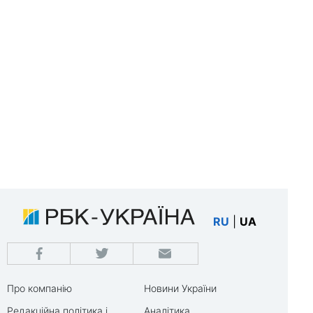
RU
|
UA
Про компанію
Новини України
Редакційна політика і
Аналітика