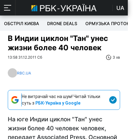
UA
ОБСТРІЛ КИЄВА
DRONE DEALS
ОРМУЗЬКА ПРОТОКА
В Индии циклон "Тан" унес
жизни более 40 человек
13:58 31.12.2011 Сб
3 хв
RBC.UA
Не витрачай час на шум! Читай тільки
суть з
РБК-Україна у Google
На юге Индии циклон "Тан" унес
жизни более 40 человек человек,
передает Associated Press. Основной