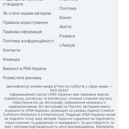
стандарти
Політика
Як стати нашим автором
Бізнес
Правила користування
Життя
Правова інформація
Розваги
Політика конфіденційності
Lifestyle
Контакти
Команда
Вакансії в РБК-Україна
Розмістити рекламу
Ідентифікатор онлайн-медіа в Реєстрі суб’єктів у сфері медіа —
R40-05347
Інформаційний портал «РБК-Україна» має тримовну версію
(українську, російську та англійську), головна сторінка порталу -
https://www.rbc.ua
. Фотографії, зображення належать їх
правовласникам. Всі фотографії на Порталі, авторами яких є
журналісти «РБК-Україна», розміщені на умовах ліцензії Creative
Commons Attribution 4.0 International. Редакція «РБК-Україна» може
не поділяти точку зору авторів. Оціночні судження не підлягають
спростуванню та доведенню їх правдивості. За достовірність та
зміст реклами відповідальність несе рекламодавець. Матеріали,