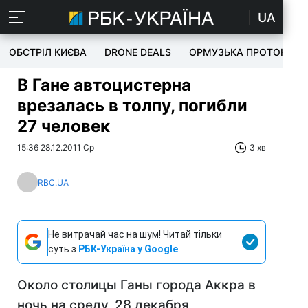
UA
ОБСТРІЛ КИЄВА
DRONE DEALS
ОРМУЗЬКА ПРОТОКА
В Гане автоцистерна
врезалась в толпу, погибли
27 человек
15:36 28.12.2011 Ср
3 хв
RBC.UA
Не витрачай час на шум! Читай тільки
суть з
РБК-Україна у Google
Около столицы Ганы города Аккра в
ночь на среду, 28 декабря,