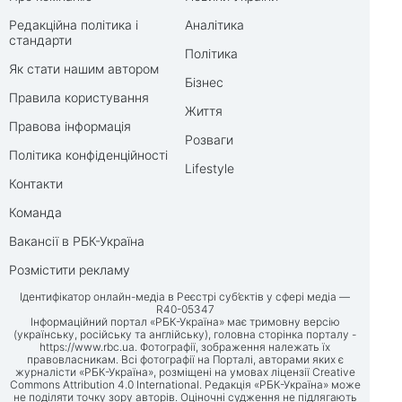
Редакційна політика і
Аналітика
стандарти
Політика
Як стати нашим автором
Бізнес
Правила користування
Життя
Правова інформація
Розваги
Політика конфіденційності
Lifestyle
Контакти
Команда
Вакансії в РБК-Україна
Розмістити рекламу
Ідентифікатор онлайн-медіа в Реєстрі суб’єктів у сфері медіа —
R40-05347
Інформаційний портал «РБК-Україна» має тримовну версію
(українську, російську та англійську), головна сторінка порталу -
https://www.rbc.ua
. Фотографії, зображення належать їх
правовласникам. Всі фотографії на Порталі, авторами яких є
журналісти «РБК-Україна», розміщені на умовах ліцензії Creative
Commons Attribution 4.0 International. Редакція «РБК-Україна» може
не поділяти точку зору авторів. Оціночні судження не підлягають