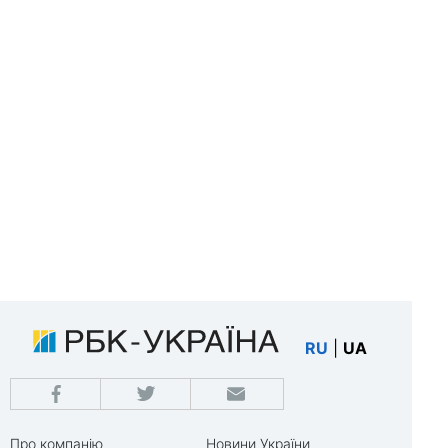
RU
|
UA
Про компанію
Новини України