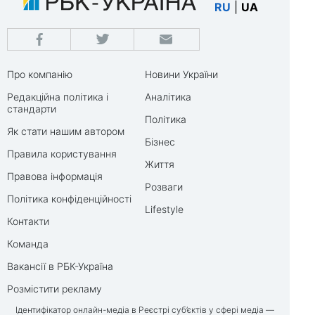
RU
|
UA
Про компанію
Новини України
Редакційна політика і
Аналітика
стандарти
Політика
Як стати нашим автором
Бізнес
Правила користування
Життя
Правова інформація
Розваги
Політика конфіденційності
Lifestyle
Контакти
Команда
Вакансії в РБК-Україна
Розмістити рекламу
Ідентифікатор онлайн-медіа в Реєстрі суб’єктів у сфері медіа —