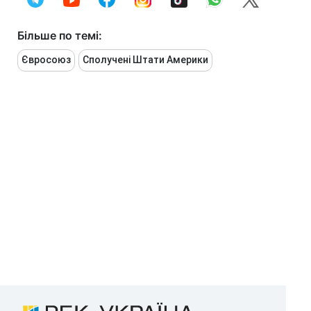
Більше по темі:
Євросоюз
Сполучені Штати Америки