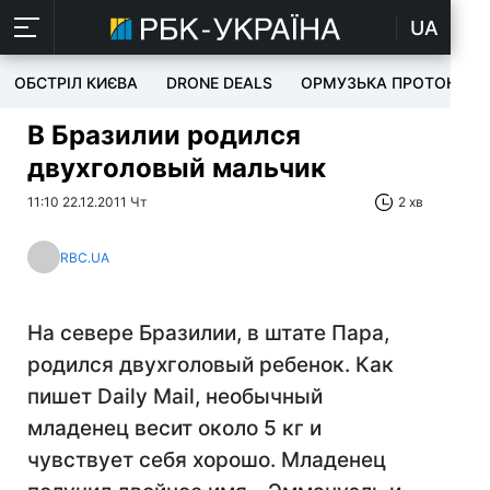
UA
ОБСТРІЛ КИЄВА
DRONE DEALS
ОРМУЗЬКА ПРОТОКА
В Бразилии родился
двухголовый мальчик
11:10 22.12.2011 Чт
2 хв
RBC.UA
На севере Бразилии, в штате Пара,
родился двухголовый ребенок. Как
пишет Daily Mail, необычный
младенец весит около 5 кг и
чувствует себя хорошо. Младенец