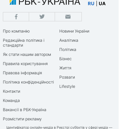
RU
|
UA
Про компанію
Новини України
Редакційна політика і
Аналітика
стандарти
Політика
Як стати нашим автором
Бізнес
Правила користування
Життя
Правова інформація
Розваги
Політика конфіденційності
Lifestyle
Контакти
Команда
Вакансії в РБК-Україна
Розмістити рекламу
Ідентифікатор онлайн-медіа в Реєстрі суб’єктів у сфері медіа —