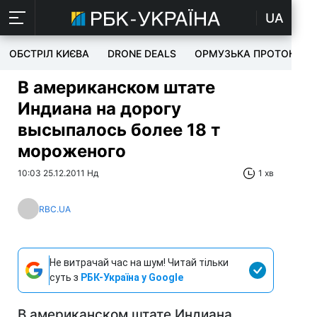
UA
ОБСТРІЛ КИЄВА
DRONE DEALS
ОРМУЗЬКА ПРОТОКА
В американском штате
Индиана на дорогу
высыпалось более 18 т
мороженого
10:03 25.12.2011 Нд
1 хв
RBC.UA
Не витрачай час на шум! Читай тільки
суть з
РБК-Україна у Google
В американском штате Индиана