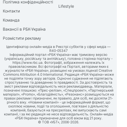
Політика конфіденційності
Lifestyle
Контакти
Команда
Вакансії в РБК-Україна
Розмістити рекламу
Ідентифікатор онлайн-медіа в Реєстрі суб’єктів у сфері медіа —
R40-05347
Інформаційний портал «РБК-Україна» має тримовну версію
(українську, російську та англійську), головна сторінка порталу -
https://www.rbc.ua
. Фотографії, зображення належать їх
правовласникам. Всі фотографії на Порталі, авторами яких є
журналісти «РБК-Україна», розміщені на умовах ліцензії Creative
Commons Attribution 4.0 International. Редакція «РБК-Україна» може
не поділяти точку зору авторів. Оціночні судження не підлягають
спростуванню та доведенню їх правдивості. За достовірність та
зміст реклами відповідальність несе рекламодавець. Матеріали,
позначені плашкою: «Прес-релізи», «Спецпроект», «Партнерський
матеріал», «Promo», «Благодійність», «Резонанс» розміщуються на
правах реклами і призначені, як правило, для осіб, які досягли 21-
річного віку. «Новини компанії» - це інформаційний формат, що
охоплює новини, події та оголошення, пов'язані з діяльністю
компаній, базуються на пресрелізах, які випускають самі
компанії, і за які редакція не несе відповідальність. Онлайн-медіа
«РБК-Україна» призначене для осіб віком від 21 року.
© ТОВ «УБТ», 2006-2026.