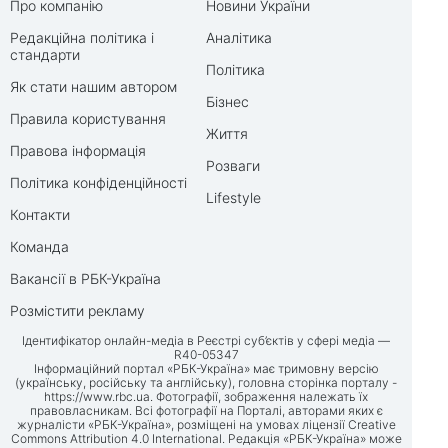
Про компанію
Новини України
Редакційна політика і
Аналітика
стандарти
Політика
Як стати нашим автором
Бізнес
Правила користування
Життя
Правова інформація
Розваги
Політика конфіденційності
Lifestyle
Контакти
Команда
Вакансії в РБК-Україна
Розмістити рекламу
Ідентифікатор онлайн-медіа в Реєстрі суб’єктів у сфері медіа —
R40-05347
Інформаційний портал «РБК-Україна» має тримовну версію
(українську, російську та англійську), головна сторінка порталу -
https://www.rbc.ua
. Фотографії, зображення належать їх
правовласникам. Всі фотографії на Порталі, авторами яких є
журналісти «РБК-Україна», розміщені на умовах ліцензії Creative
Commons Attribution 4.0 International. Редакція «РБК-Україна» може