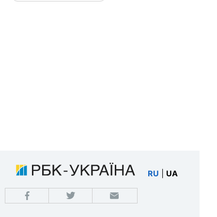
RU
|
UA