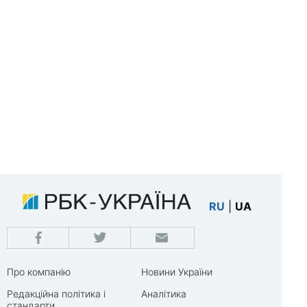
RU
|
UA
Про компанію
Новини України
Редакційна політика і
Аналітика
стандарти