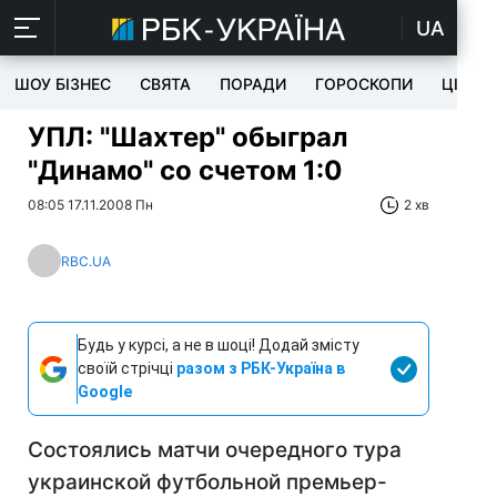
UA
ШОУ БІЗНЕС
СВЯТА
ПОРАДИ
ГОРОСКОПИ
ЦІКАВ
УПЛ: "Шахтер" обыграл
"Динамо" со счетом 1:0
08:05 17.11.2008 Пн
2 хв
RBC.UA
Будь у курсі, а не в шоці! Додай змісту
своїй стрічці
разом з РБК-Україна в
Google
Состоялись матчи очередного тура
украинской футбольной премьер-