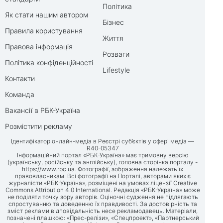
Політика
Як стати нашим автором
Бізнес
Правила користування
Життя
Правова інформація
Розваги
Політика конфіденційності
Lifestyle
Контакти
Команда
Вакансії в РБК-Україна
Розмістити рекламу
Ідентифікатор онлайн-медіа в Реєстрі суб’єктів у сфері медіа —
R40-05347
Інформаційний портал «РБК-Україна» має тримовну версію
(українську, російську та англійську), головна сторінка порталу -
https://www.rbc.ua
. Фотографії, зображення належать їх
правовласникам. Всі фотографії на Порталі, авторами яких є
журналісти «РБК-Україна», розміщені на умовах ліцензії Creative
Commons Attribution 4.0 International. Редакція «РБК-Україна» може
не поділяти точку зору авторів. Оціночні судження не підлягають
спростуванню та доведенню їх правдивості. За достовірність та
зміст реклами відповідальність несе рекламодавець. Матеріали,
позначені плашкою: «Прес-релізи», «Спецпроект», «Партнерський