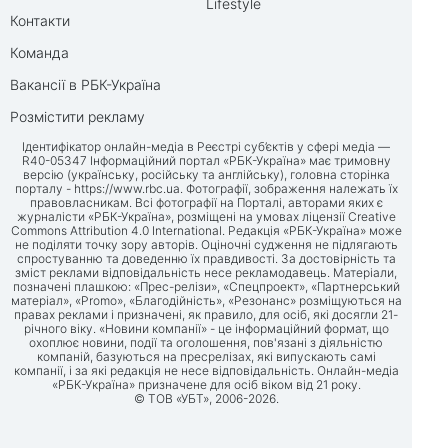
Lifestyle
Контакти
Команда
Вакансії в РБК-Україна
Розмістити рекламу
Ідентифікатор онлайн-медіа в Реєстрі суб’єктів у сфері медіа —
R40-05347 Інформаційний портал «РБК-Україна» має тримовну
версію (українську, російську та англійську), головна сторінка
порталу -
https://www.rbc.ua
. Фотографії, зображення належать їх
правовласникам. Всі фотографії на Порталі, авторами яких є
журналісти «РБК-Україна», розміщені на умовах ліцензії Creative
Commons Attribution 4.0 International. Редакція «РБК-Україна» може
не поділяти точку зору авторів. Оціночні судження не підлягають
спростуванню та доведенню їх правдивості. За достовірність та
зміст реклами відповідальність несе рекламодавець. Матеріали,
позначені плашкою: «Прес-релізи», «Спецпроект», «Партнерський
матеріал», «Promo», «Благодійність», «Резонанс» розміщуються на
правах реклами і призначені, як правило, для осіб, які досягли 21-
річного віку. «Новини компанії» - це інформаційний формат, що
охоплює новини, події та оголошення, пов'язані з діяльністю
компаній, базуються на пресрелізах, які випускають самі
компанії, і за які редакція не несе відповідальність. Онлайн-медіа
«РБК-Україна» призначене для осіб віком від 21 року.
© ТОВ «УБТ», 2006-2026.