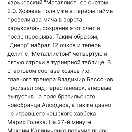
харьковский "Металлист" со счетом
2:0. Хозяева поля уже в первом тайме
провели два мяча в ворота
харьковчан, сохранив этот счет и
после перерыва. Таким образом,
"Днепр" набрал 12 очков и теперь
делит с "Металлистом" четвертую и
пятую строки в турнирной таблице. В
стартовом составе хозяев и.о.
главного тренера Владимир Бессонов
произвел ряд перестановок, впервые
выпустив на поле бразильского
новобранца Алсидеса, а также давно
не игравшего чешского хавбека
Марио Голека. На 27-й минуте
Максим Калиниченко получил право