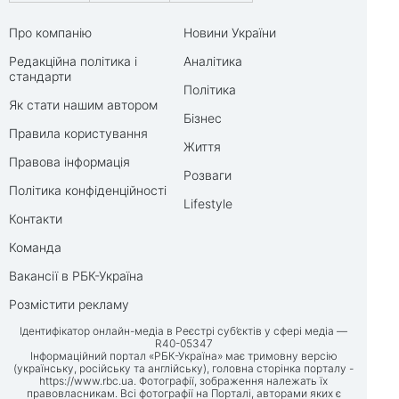
Про компанію
Новини України
Редакційна політика і
Аналітика
стандарти
Політика
Як стати нашим автором
Бізнес
Правила користування
Життя
Правова інформація
Розваги
Політика конфіденційності
Lifestyle
Контакти
Команда
Вакансії в РБК-Україна
Розмістити рекламу
Ідентифікатор онлайн-медіа в Реєстрі суб’єктів у сфері медіа —
R40-05347
Інформаційний портал «РБК-Україна» має тримовну версію
(українську, російську та англійську), головна сторінка порталу -
https://www.rbc.ua
. Фотографії, зображення належать їх
правовласникам. Всі фотографії на Порталі, авторами яких є