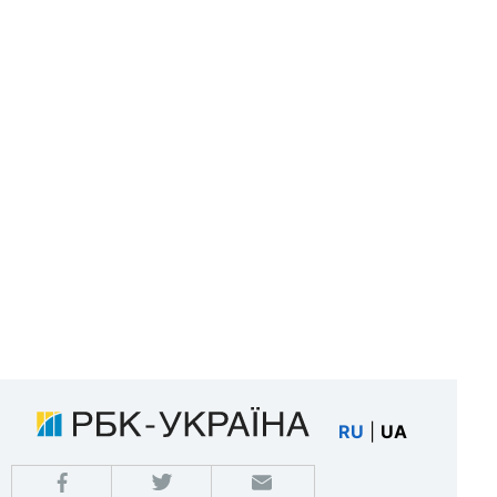
RU
|
UA