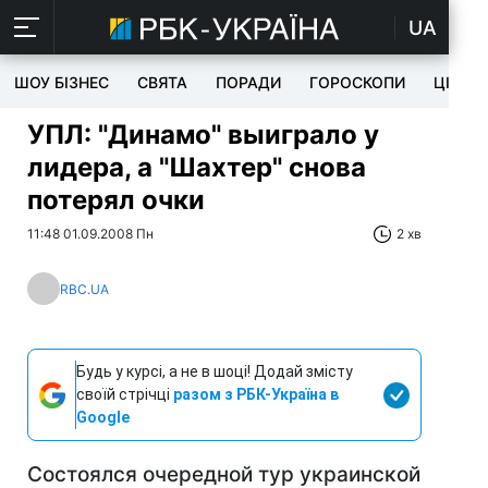
UA
ШОУ БІЗНЕС
СВЯТА
ПОРАДИ
ГОРОСКОПИ
ЦІКАВ
УПЛ: "Динамо" выиграло у
лидера, а "Шахтер" снова
потерял очки
11:48 01.09.2008 Пн
2 хв
RBC.UA
Будь у курсі, а не в шоці! Додай змісту
своїй стрічці
разом з РБК-Україна в
Google
Состоялся очередной тур украинской