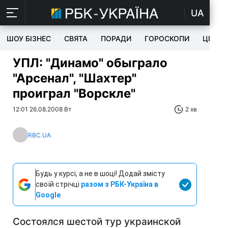
UA
ШОУ БІЗНЕС
СВЯТА
ПОРАДИ
ГОРОСКОПИ
ЦІКАВ
УПЛ: "Динамо" обыграло
"Арсенал", "Шахтер"
проиграл "Ворскле"
12:01 26.08.2008 Вт
2 хв
RBC.UA
Будь у курсі, а не в шоці! Додай змісту
своїй стрічці
разом з РБК-Україна в
Google
Состоялся шестой тур украинской