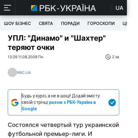
UA
ШОУ БІЗНЕС
СВЯТА
ПОРАДИ
ГОРОСКОПИ
ЦІКАВ
УПЛ: "Динамо" и "Шахтер"
теряют очки
13:29 11.08.2008 Пн
2 хв
RBC.UA
Будь у курсі, а не в шоці! Додай змісту
своїй стрічці
разом з РБК-Україна в
Google
Состоялся четвертый тур украинской
футбольной премьер-лиги. И