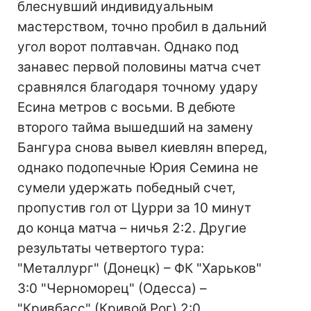
блеснувший индивидуальным
мастерством, точно пробил в дальний
угол ворот полтавчан. Однако под
занавес первой половины матча счет
сравнялся благодаря точному удару
Есина метров с восьми. В дебюте
второго тайма вышедший на замену
Бангура снова вывел киевлян вперед,
однако подопечные Юрия Семина не
сумели удержать победный счет,
пропустив гол от Цурри за 10 минут
до конца матча – ничья 2:2. Другие
результаты четвертого тура:
"Металлург" (Донецк) – ФК "Харьков"
3:0 "Черноморец" (Одесса) –
"Кривбасс" (Кривой Рог) 2:0