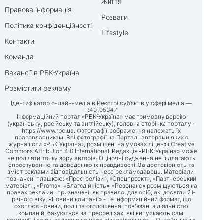
Життя
Правова інформація
Розваги
Політика конфіденційності
Lifestyle
Контакти
Команда
Вакансії в РБК-Україна
Розмістити рекламу
Ідентифікатор онлайн-медіа в Реєстрі суб’єктів у сфері медіа —
R40-05347
Інформаційний портал «РБК-Україна» має тримовну версію
(українську, російську та англійську), головна сторінка порталу -
https://www.rbc.ua
. Фотографії, зображення належать їх
правовласникам. Всі фотографії на Порталі, авторами яких є
журналісти «РБК-Україна», розміщені на умовах ліцензії Creative
Commons Attribution 4.0 International. Редакція «РБК-Україна» може
не поділяти точку зору авторів. Оціночні судження не підлягають
спростуванню та доведенню їх правдивості. За достовірність та
зміст реклами відповідальність несе рекламодавець. Матеріали,
позначені плашкою: «Прес-релізи», «Спецпроект», «Партнерський
матеріал», «Promo», «Благодійність», «Резонанс» розміщуються на
правах реклами і призначені, як правило, для осіб, які досягли 21-
річного віку. «Новини компанії» - це інформаційний формат, що
охоплює новини, події та оголошення, пов'язані з діяльністю
компаній, базуються на пресрелізах, які випускають самі
компанії, і за які редакція не несе відповідальність. Онлайн-медіа