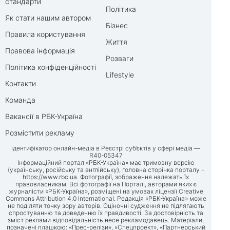
стандарти
Політика
Як стати нашим автором
Бізнес
Правила користування
Життя
Правова інформація
Розваги
Політика конфіденційності
Lifestyle
Контакти
Команда
Вакансії в РБК-Україна
Розмістити рекламу
Ідентифікатор онлайн-медіа в Реєстрі суб’єктів у сфері медіа —
R40-05347
Інформаційний портал «РБК-Україна» має тримовну версію
(українську, російську та англійську), головна сторінка порталу -
https://www.rbc.ua
. Фотографії, зображення належать їх
правовласникам. Всі фотографії на Порталі, авторами яких є
журналісти «РБК-Україна», розміщені на умовах ліцензії Creative
Commons Attribution 4.0 International. Редакція «РБК-Україна» може
не поділяти точку зору авторів. Оціночні судження не підлягають
спростуванню та доведенню їх правдивості. За достовірність та
зміст реклами відповідальність несе рекламодавець. Матеріали,
позначені плашкою: «Прес-релізи», «Спецпроект», «Партнерський