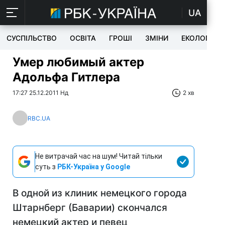
UA
СУСПІЛЬСТВО
ОСВІТА
ГРОШІ
ЗМІНИ
ЕКОЛОГІЯ
Умер любимый актер
Адольфа Гитлера
17:27 25.12.2011 Нд
2 хв
RBC.UA
Не витрачай час на шум! Читай тільки
суть з
РБК-Україна у Google
В одной из клиник немецкого города
Штарнберг (Баварии) скончался
немецкий актер и певец