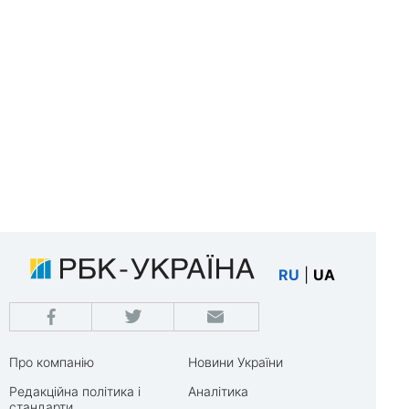
RU
|
UA
Про компанію
Новини України
Редакційна політика і
Аналітика
стандарти