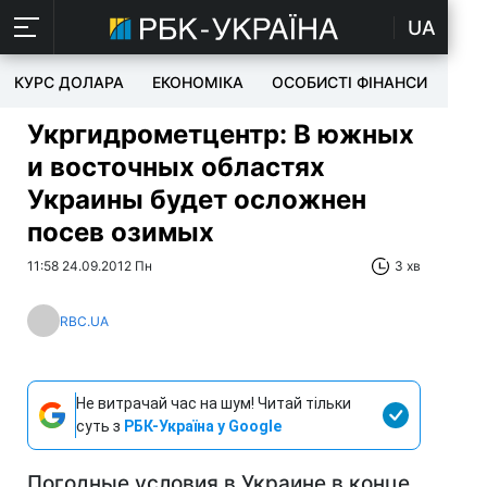
UA
КУРС ДОЛАРА
ЕКОНОМІКА
ОСОБИСТІ ФІНАНСИ
TEC
Укргидрометцентр: В южных
и восточных областях
Украины будет осложнен
посев озимых
11:58 24.09.2012 Пн
3 хв
RBC.UA
Не витрачай час на шум! Читай тільки
суть з
РБК-Україна у Google
Погодные условия в Украине в конце