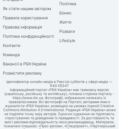
Політика
Як стати нашим автором
Бізнес
Правила користування
Життя
Правова інформація
Розваги
Політика конфіденційності
Lifestyle
Контакти
Команда
Вакансії в РБК-Україна
Розмістити рекламу
Ідентифікатор онлайн-медіа в Реєстрі суб’єктів у сфері медіа —
R40-05347
Інформаційний портал «РБК-Україна» має тримовну версію
(українську, російську та англійську), головна сторінка порталу -
https://www.rbc.ua
. Фотографії, зображення належать їх
правовласникам. Всі фотографії на Порталі, авторами яких є
журналісти «РБК-Україна», розміщені на умовах ліцензії Creative
Commons Attribution 4.0 International. Редакція «РБК-Україна» може
не поділяти точку зору авторів. Оціночні судження не підлягають
спростуванню та доведенню їх правдивості. За достовірність та
зміст реклами відповідальність несе рекламодавець. Матеріали,
позначені плашкою: «Прес-релізи», «Спецпроект», «Партнерський