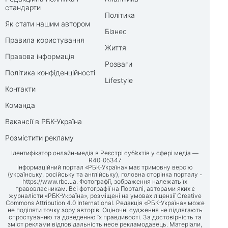
стандарти
Політика
Як стати нашим автором
Бізнес
Правила користування
Життя
Правова інформація
Розваги
Політика конфіденційності
Lifestyle
Контакти
Команда
Вакансії в РБК-Україна
Розмістити рекламу
Ідентифікатор онлайн-медіа в Реєстрі суб’єктів у сфері медіа —
R40-05347
Інформаційний портал «РБК-Україна» має тримовну версію
(українську, російську та англійську), головна сторінка порталу -
https://www.rbc.ua
. Фотографії, зображення належать їх
правовласникам. Всі фотографії на Порталі, авторами яких є
журналісти «РБК-Україна», розміщені на умовах ліцензії Creative
Commons Attribution 4.0 International. Редакція «РБК-Україна» може
не поділяти точку зору авторів. Оціночні судження не підлягають
спростуванню та доведенню їх правдивості. За достовірність та
зміст реклами відповідальність несе рекламодавець. Матеріали,