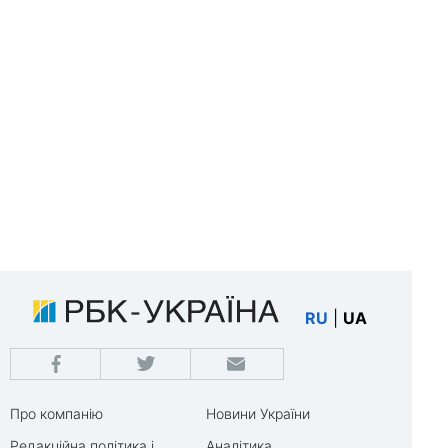
RU
|
UA
Про компанію
Новини України
Редакційна політика і
Аналітика