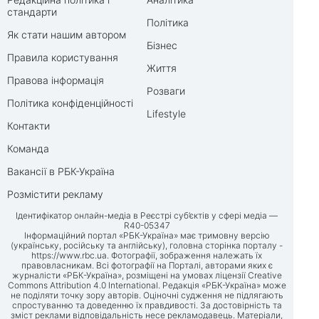
стандарти
Політика
Як стати нашим автором
Бізнес
Правила користування
Життя
Правова інформація
Розваги
Політика конфіденційності
Lifestyle
Контакти
Команда
Вакансії в РБК-Україна
Розмістити рекламу
Ідентифікатор онлайн-медіа в Реєстрі суб’єктів у сфері медіа —
R40-05347
Інформаційний портал «РБК-Україна» має тримовну версію
(українську, російську та англійську), головна сторінка порталу -
https://www.rbc.ua
. Фотографії, зображення належать їх
правовласникам. Всі фотографії на Порталі, авторами яких є
журналісти «РБК-Україна», розміщені на умовах ліцензії Creative
Commons Attribution 4.0 International. Редакція «РБК-Україна» може
не поділяти точку зору авторів. Оціночні судження не підлягають
спростуванню та доведенню їх правдивості. За достовірність та
зміст реклами відповідальність несе рекламодавець. Матеріали,