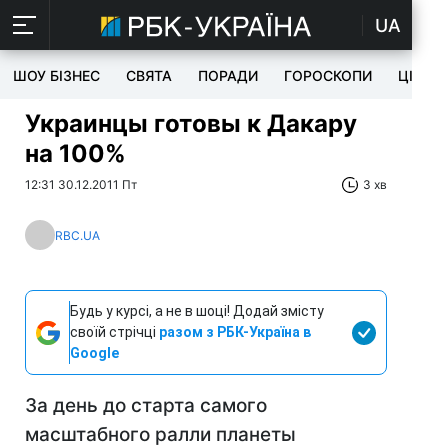
UA
ШОУ БІЗНЕС
СВЯТА
ПОРАДИ
ГОРОСКОПИ
ЦІКАВ
Украинцы готовы к Дакару
на 100%
12:31 30.12.2011 Пт
3 хв
RBC.UA
Будь у курсі, а не в шоці! Додай змісту
своїй стрічці
разом з РБК-Україна в
Google
За день до старта самого
масштабного ралли планеты