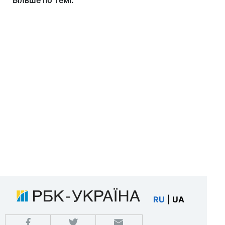
Більше по темі:
RU
|
UA