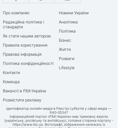
Про компанію
Новини України
Редакційна політика і
Аналітика
стандарти
Політика
Як стати нашим автором
Бізнес
Правила користування
Життя
Правова інформація
Розваги
Політика конфіденційності
Lifestyle
Контакти
Команда
Вакансії в РБК-Україна
Розмістити рекламу
Ідентифікатор онлайн-медіа в Реєстрі суб’єктів у сфері медіа —
R40-05347
Інформаційний портал «РБК-Україна» має тримовну версію
(українську, російську та англійську), головна сторінка порталу -
https://www.rbc.ua
. Фотографії, зображення належать їх