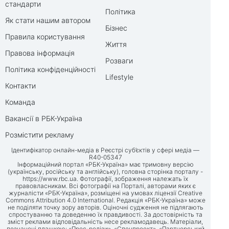
стандарти
Політика
Як стати нашим автором
Бізнес
Правила користування
Життя
Правова інформація
Розваги
Політика конфіденційності
Lifestyle
Контакти
Команда
Вакансії в РБК-Україна
Розмістити рекламу
Ідентифікатор онлайн-медіа в Реєстрі суб’єктів у сфері медіа —
R40-05347
Інформаційний портал «РБК-Україна» має тримовну версію
(українську, російську та англійську), головна сторінка порталу -
https://www.rbc.ua
. Фотографії, зображення належать їх
правовласникам. Всі фотографії на Порталі, авторами яких є
журналісти «РБК-Україна», розміщені на умовах ліцензії Creative
Commons Attribution 4.0 International. Редакція «РБК-Україна» може
не поділяти точку зору авторів. Оціночні судження не підлягають
спростуванню та доведенню їх правдивості. За достовірність та
зміст реклами відповідальність несе рекламодавець. Матеріали,
позначені плашкою: «Прес-релізи», «Спецпроект», «Партнерський