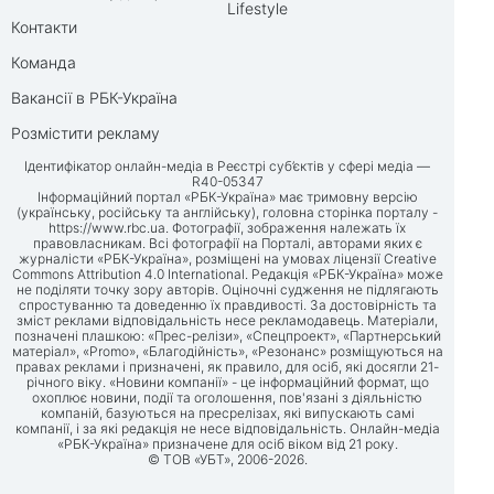
Lifestyle
Контакти
Команда
Вакансії в РБК-Україна
Розмістити рекламу
Ідентифікатор онлайн-медіа в Реєстрі суб’єктів у сфері медіа —
R40-05347
Інформаційний портал «РБК-Україна» має тримовну версію
(українську, російську та англійську), головна сторінка порталу -
https://www.rbc.ua
. Фотографії, зображення належать їх
правовласникам. Всі фотографії на Порталі, авторами яких є
журналісти «РБК-Україна», розміщені на умовах ліцензії Creative
Commons Attribution 4.0 International. Редакція «РБК-Україна» може
не поділяти точку зору авторів. Оціночні судження не підлягають
спростуванню та доведенню їх правдивості. За достовірність та
зміст реклами відповідальність несе рекламодавець. Матеріали,
позначені плашкою: «Прес-релізи», «Спецпроект», «Партнерський
матеріал», «Promo», «Благодійність», «Резонанс» розміщуються на
правах реклами і призначені, як правило, для осіб, які досягли 21-
річного віку. «Новини компанії» - це інформаційний формат, що
охоплює новини, події та оголошення, пов'язані з діяльністю
компаній, базуються на пресрелізах, які випускають самі
компанії, і за які редакція не несе відповідальність. Онлайн-медіа
«РБК-Україна» призначене для осіб віком від 21 року.
© ТОВ «УБТ», 2006-2026.