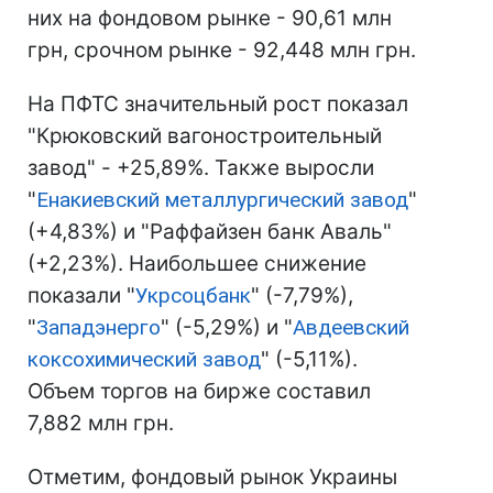
них на фондовом рынке - 90,61 млн
грн, срочном рынке - 92,448 млн грн.
На ПФТС значительный рост показал
"Крюковский вагоностроительный
завод" - +25,89%. Также выросли
"
Енакиевский металлургический завод
"
(+4,83%) и "Раффайзен банк Аваль"
(+2,23%). Наибольшее снижение
показали "
Укрсоцбанк
" (-7,79%),
"
Западэнерго
" (-5,29%) и "
Авдеевский
коксохимический завод
" (-5,11%).
Объем торгов на бирже составил
7,882 млн грн.
Отметим, фондовый рынок Украины