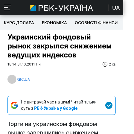
UA
КУРС ДОЛАРА
ЕКОНОМІКА
ОСОБИСТІ ФІНАНСИ
TEC
Украинский фондовый
рынок закрылся снижением
ведущих индексов
18:14 31.10.2011 Пн
2 хв
RBC.UA
Не витрачай час на шум! Читай тільки
суть з
РБК-Україна у Google
Торги на украинском фондовом
рынке завершились снижением