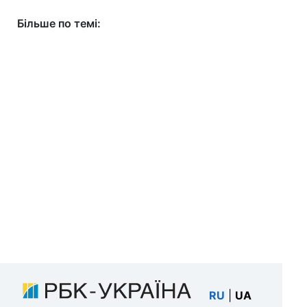
Більше по темі:
RU
|
UA