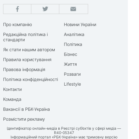
Про компанію
Новини України
Редакційна політика і
Аналітика
стандарти
Політика
Як стати нашим автором
Бізнес
Правила користування
Життя
Правова інформація
Розваги
Політика конфіденційності
Lifestyle
Контакти
Команда
Вакансії в РБК-Україна
Розмістити рекламу
Ідентифікатор онлайн-медіа в Реєстрі суб’єктів у сфері медіа —
R40-05347
Інформаційний портал «РБК-Україна» має тримовну версію