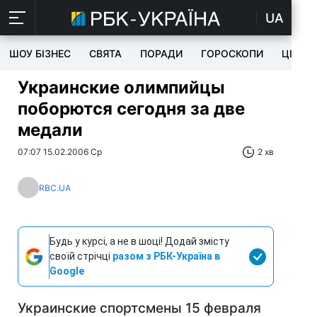
UA
ШОУ БІЗНЕС
СВЯТА
ПОРАДИ
ГОРОСКОПИ
ЦІКАВ
Украинские олимпийцы
поборются сегодня за две
медали
07:07 15.02.2006 Ср
2 хв
RBC.UA
Будь у курсі, а не в шоці! Додай змісту
своїй стрічці
разом з РБК-Україна в
Google
Украинские спортсмены 15 февраля