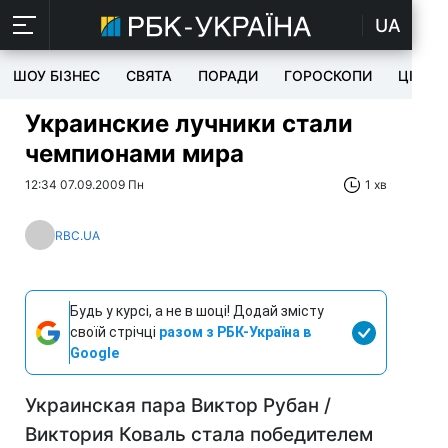
UA
ШОУ БІЗНЕС
СВЯТА
ПОРАДИ
ГОРОСКОПИ
ЦІКАВ
Украинские лучники стали
чемпионами мира
12:34 07.09.2009 Пн
1 хв
RBC.UA
Будь у курсі, а не в шоці! Додай змісту
своїй стрічці
разом з РБК-Україна в
Google
Украинская пара Виктор Рубан /
Виктория Коваль стала победителем