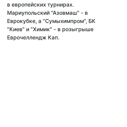
в европейских турнирах.
Мариупольский "Азовмаш" - в
Еврокубке, а "Сумыхимпром", БК
"Киев" и "Химик" - в розыгрыше
Еврочеллендж Кап.