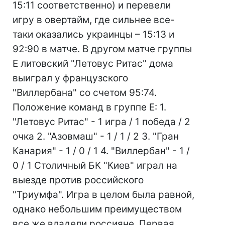
15:11 соответственно) и перевели
игру в овертайм, где сильнее все-
таки оказались украинцы – 15:13 и
92:90 в матче. В другом матче группы
Е литовский "Летовус Ритас" дома
выиграл у французского
"Виллербана" со счетом 95:74.
Положение команд в группе Е: 1.
"Летовус Ритас" - 1 игра / 1 победа / 2
очка 2. "Азовмаш" - 1 / 1 / 2 3. "Гран
Канария" - 1 / 0 / 1 4. "Виллербан" - 1 /
0 / 1 Столичный БК "Киев" играл на
выезде против российского
"Триумфа". Игра в целом была равной,
однако небольшим преимуществом
все же владели россияне. Первая