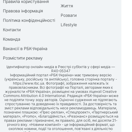
Правила користування
Життя
Правова інформація
Розваги
Політика конфіденційності
Lifestyle
Контакти
Команда
Вакансії в РБК-Україна
Розмістити рекламу
Ідентифікатор онлайн-медіа в Реєстрі суб’єктів у сфері медіа —
R40-05347
Інформаційний портал «РБК-Україна» має тримовну версію
(українську, російську та англійську), головна сторінка порталу -
https://www.rbc.ua
. Фотографії, зображення належать їх
правовласникам. Всі фотографії на Порталі, авторами яких є
журналісти «РБК-Україна», розміщені на умовах ліцензії Creative
Commons Attribution 4.0 International. Редакція «РБК-Україна» може
не поділяти точку зору авторів. Оціночні судження не підлягають
спростуванню та доведенню їх правдивості. За достовірність та
зміст реклами відповідальність несе рекламодавець. Матеріали,
позначені плашкою: «Прес-релізи», «Спецпроект», «Партнерський
матеріал», «Promo», «Благодійність», «Резонанс» розміщуються на
правах реклами і призначені, як правило, для осіб, які досягли 21-
річного віку. «Новини компанії» - це інформаційний формат, що
охоплює новини, події та оголошення, пов'язані з діяльністю