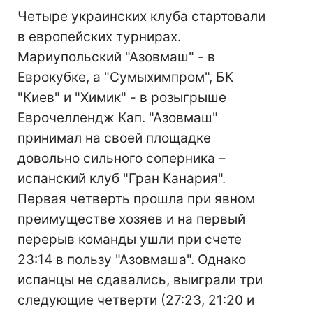
Четыре украинских клуба стартовали
в европейских турнирах.
Мариупольский "Азовмаш" - в
Еврокубке, а "Сумыхимпром", БК
"Киев" и "Химик" - в розыгрыше
Еврочеллендж Кап. "Азовмаш"
принимал на своей площадке
довольно сильного соперника –
испанский клуб "Гран Канария".
Первая четверть прошла при явном
преимуществе хозяев и на первый
перерыв команды ушли при счете
23:14 в пользу "Азовмаша". Однако
испанцы не сдавались, выиграли три
следующие четверти (27:23, 21:20 и