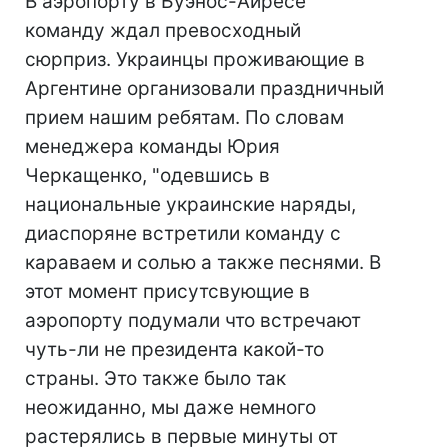
В аэропорту в Буэнос-Айресе
команду ждал превосходный
сюрприз. Украинцы проживающие в
Аргентине организовали праздничный
прием нашим ребятам. По словам
менеджера команды Юрия
Черкащенко, "одевшись в
национальные украинские наряды,
диаспоряне встретили команду с
караваем и солью а также песнями. В
этот момент присутсвующие в
аэропорту подумали что встречают
чуть-ли не президента какой-то
страны. Это также было так
неожиданно, мы даже немного
растерялись в первые минуты от