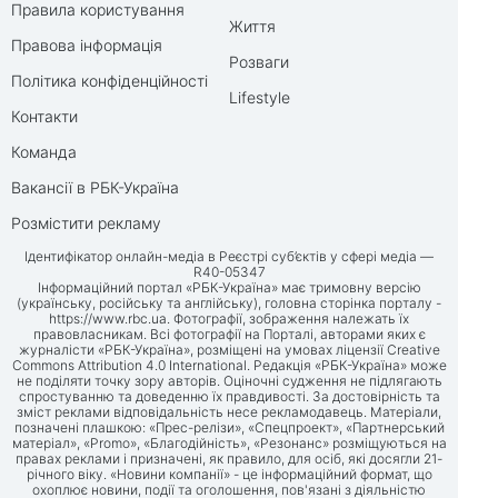
Правила користування
Життя
Правова інформація
Розваги
Політика конфіденційності
Lifestyle
Контакти
Команда
Вакансії в РБК-Україна
Розмістити рекламу
Ідентифікатор онлайн-медіа в Реєстрі суб’єктів у сфері медіа —
R40-05347
Інформаційний портал «РБК-Україна» має тримовну версію
(українську, російську та англійську), головна сторінка порталу -
https://www.rbc.ua
. Фотографії, зображення належать їх
правовласникам. Всі фотографії на Порталі, авторами яких є
журналісти «РБК-Україна», розміщені на умовах ліцензії Creative
Commons Attribution 4.0 International. Редакція «РБК-Україна» може
не поділяти точку зору авторів. Оціночні судження не підлягають
спростуванню та доведенню їх правдивості. За достовірність та
зміст реклами відповідальність несе рекламодавець. Матеріали,
позначені плашкою: «Прес-релізи», «Спецпроект», «Партнерський
матеріал», «Promo», «Благодійність», «Резонанс» розміщуються на
правах реклами і призначені, як правило, для осіб, які досягли 21-
річного віку. «Новини компанії» - це інформаційний формат, що
охоплює новини, події та оголошення, пов'язані з діяльністю