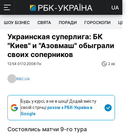
UA
ШОУ БІЗНЕС
СВЯТА
ПОРАДИ
ГОРОСКОПИ
ЦІКАВ
Украинская суперлига: БК
"Киев" и "Азовмаш" обыграли
своих соперников
12:54 01.12.2008 Пн
2 хв
RBC.UA
Будь у курсі, а не в шоці! Додай змісту
своїй стрічці
разом з РБК-Україна в
Google
Состоялись матчи 9-го тура