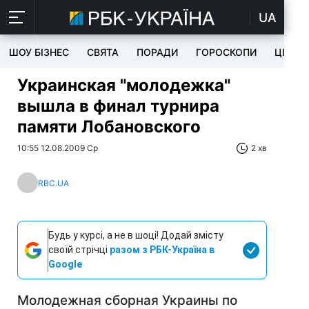
UA
ШОУ БІЗНЕС
СВЯТА
ПОРАДИ
ГОРОСКОПИ
ЦІКАВ
Украинская "молодежка"
вышла в финал турнира
памяти Лобановского
10:55 12.08.2009 Ср
2 хв
RBC.UA
Будь у курсі, а не в шоці! Додай змісту
своїй стрічці
разом з РБК-Україна в
Google
Молодежная сборная Украины по