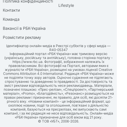
Політика конфіденційності
Lifestyle
Контакти
Команда
Вакансії в РБК-Україна
Розмістити рекламу
Ідентифікатор онлайн-медіа в Реєстрі суб’єктів у сфері медіа —
R40-05347
Інформаційний портал «РБК-Україна» має тримовну версію
(українську, російську та англійську), головна сторінка порталу -
https://www.rbc.ua
. Фотографії, зображення належать їх
правовласникам. Всі фотографії на Порталі, авторами яких є
журналісти «РБК-Україна», розміщені на умовах ліцензії Creative
Commons Attribution 4.0 International. Редакція «РБК-Україна» може
не поділяти точку зору авторів. Оціночні судження не підлягають
спростуванню та доведенню їх правдивості. За достовірність та
зміст реклами відповідальність несе рекламодавець. Матеріали,
позначені плашкою: «Прес-релізи», «Спецпроект», «Партнерський
матеріал», «Promo», «Благодійність», «Резонанс» розміщуються на
правах реклами і призначені, як правило, для осіб, які досягли 21-
річного віку. «Новини компанії» - це інформаційний формат, що
охоплює новини, події та оголошення, пов'язані з діяльністю
компаній, базуються на пресрелізах, які випускають самі
компанії, і за які редакція не несе відповідальність. Онлайн-медіа
«РБК-Україна» призначене для осіб віком від 21 року.
© ТОВ «УБТ», 2006-2026.