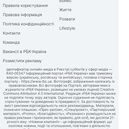
Бізнес
Правила користування
Життя
Правова інформація
Розваги
Політика конфіденційності
Lifestyle
Контакти
Команда
Вакансії в РБК-Україна
Розмістити рекламу
Ідентифікатор онлайн-медіа в Реєстрі суб’єктів у сфері медіа —
R40-05347 Інформаційний портал «РБК-Україна» має тримовну
версію (українську, російську та англійську), головна сторінка
порталу -
https://www.rbc.ua
. Фотографії, зображення належать їх
правовласникам. Всі фотографії на Порталі, авторами яких є
журналісти «РБК-Україна», розміщені на умовах ліцензії Creative
Commons Attribution 4.0 International. Редакція «РБК-Україна» може
не поділяти точку зору авторів. Оціночні судження не підлягають
спростуванню та доведенню їх правдивості. За достовірність та
зміст реклами відповідальність несе рекламодавець. Матеріали,
позначені плашкою: «Прес-релізи», «Спецпроект», «Партнерський
матеріал», «Promo», «Благодійність», «Резонанс» розміщуються на
правах реклами і призначені, як правило, для осіб, які досягли 21-
річного віку. «Новини компанії» - це інформаційний формат, що
охоплює новини, події та оголошення, пов'язані з діяльністю