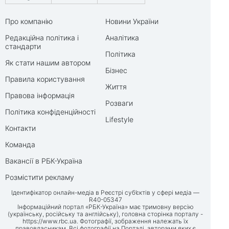
Про компанію
Новини України
Редакційна політика і
Аналітика
стандарти
Політика
Як стати нашим автором
Бізнес
Правила користування
Життя
Правова інформація
Розваги
Політика конфіденційності
Lifestyle
Контакти
Команда
Вакансії в РБК-Україна
Розмістити рекламу
Ідентифікатор онлайн-медіа в Реєстрі суб’єктів у сфері медіа —
R40-05347
Інформаційний портал «РБК-Україна» має тримовну версію
(українську, російську та англійську), головна сторінка порталу -
https://www.rbc.ua
. Фотографії, зображення належать їх
правовласникам. Всі фотографії на Порталі, авторами яких є