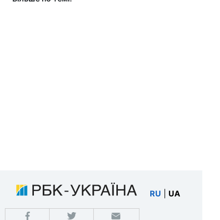
RU
|
UA