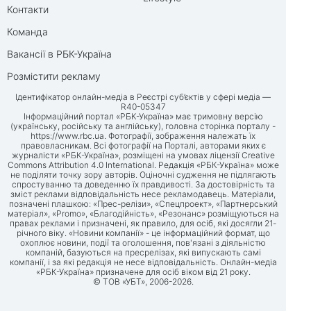
Контакти
Команда
Вакансії в РБК-Україна
Розмістити рекламу
Ідентифікатор онлайн-медіа в Реєстрі суб’єктів у сфері медіа —
R40-05347
Інформаційний портал «РБК-Україна» має тримовну версію
(українську, російську та англійську), головна сторінка порталу -
https://www.rbc.ua
. Фотографії, зображення належать їх
правовласникам. Всі фотографії на Порталі, авторами яких є
журналісти «РБК-Україна», розміщені на умовах ліцензії Creative
Commons Attribution 4.0 International. Редакція «РБК-Україна» може
не поділяти точку зору авторів. Оціночні судження не підлягають
спростуванню та доведенню їх правдивості. За достовірність та
зміст реклами відповідальність несе рекламодавець. Матеріали,
позначені плашкою: «Прес-релізи», «Спецпроект», «Партнерський
матеріал», «Promo», «Благодійність», «Резонанс» розміщуються на
правах реклами і призначені, як правило, для осіб, які досягли 21-
річного віку. «Новини компанії» - це інформаційний формат, що
охоплює новини, події та оголошення, пов'язані з діяльністю
компаній, базуються на пресрелізах, які випускають самі
компанії, і за які редакція не несе відповідальність. Онлайн-медіа
«РБК-Україна» призначене для осіб віком від 21 року.
© ТОВ «УБТ», 2006-2026.