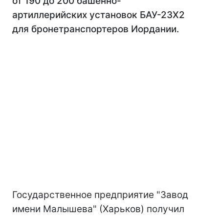
от 190 до 200 башенно-
артиллерийских установок БАУ-23Х2
для бронетранспортеров Иордании.
Государственное предприятие "Завод
имени Малышева" (Харьков) получил