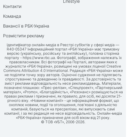
Lifestyle
Контакти
Команда
Вакансії в РБК-Україна
Розмістити рекламу
Ідентифікатор онлайн-медіа в Реєстрі суб’єктів у сфері медіа —
R40-05347 Інформаційний портал «РБК-Україна» має тримовну
версію (українську, російську та англійську), головна сторінка
порталу -
https://www.rbc.ua
. Фотографії, зображення належать їх
правовласникам. Всі фотографії на Порталі, авторами яких є
журналісти «РБК-Україна», розміщені на умовах ліцензії Creative
Commons Attribution 4.0 International. Редакція «РБК-Україна» може
не поділяти точку зору авторів. Оціночні судження не підлягають
спростуванню та доведенню їх правдивості. За достовірність та
зміст реклами відповідальність несе рекламодавець. Матеріали,
позначені плашкою: «Прес-релізи», «Спецпроект», «Партнерський
матеріал», «Promo», «Благодійність», «Резонанс» розміщуються на
правах реклами і призначені, як правило, для осіб, які досягли 21-
річного віку. «Новини компанії» - це інформаційний формат, що
охоплює новини, події та оголошення, пов'язані з діяльністю
компаній, базуються на пресрелізах, які випускають самі
компанії, і за які редакція не несе відповідальність. Онлайн-медіа
«РБК-Україна» призначене для осіб віком від 21 року.
© ТОВ «УБТ», 2006-2026.