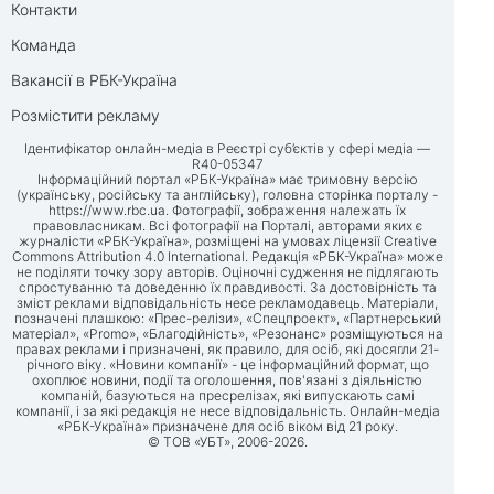
Контакти
Команда
Вакансії в РБК-Україна
Розмістити рекламу
Ідентифікатор онлайн-медіа в Реєстрі суб’єктів у сфері медіа —
R40-05347
Інформаційний портал «РБК-Україна» має тримовну версію
(українську, російську та англійську), головна сторінка порталу -
https://www.rbc.ua
. Фотографії, зображення належать їх
правовласникам. Всі фотографії на Порталі, авторами яких є
журналісти «РБК-Україна», розміщені на умовах ліцензії Creative
Commons Attribution 4.0 International. Редакція «РБК-Україна» може
не поділяти точку зору авторів. Оціночні судження не підлягають
спростуванню та доведенню їх правдивості. За достовірність та
зміст реклами відповідальність несе рекламодавець. Матеріали,
позначені плашкою: «Прес-релізи», «Спецпроект», «Партнерський
матеріал», «Promo», «Благодійність», «Резонанс» розміщуються на
правах реклами і призначені, як правило, для осіб, які досягли 21-
річного віку. «Новини компанії» - це інформаційний формат, що
охоплює новини, події та оголошення, пов'язані з діяльністю
компаній, базуються на пресрелізах, які випускають самі
компанії, і за які редакція не несе відповідальність. Онлайн-медіа
«РБК-Україна» призначене для осіб віком від 21 року.
© ТОВ «УБТ», 2006-2026.