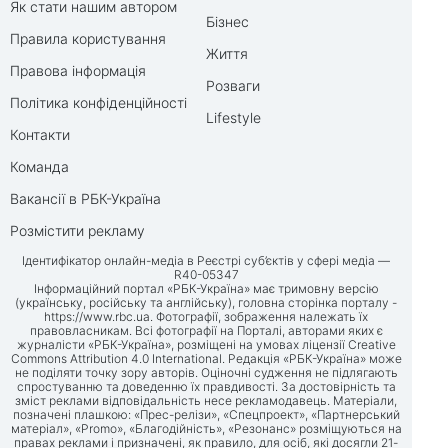
Як стати нашим автором
Бізнес
Правила користування
Життя
Правова інформація
Розваги
Політика конфіденційності
Lifestyle
Контакти
Команда
Вакансії в РБК-Україна
Розмістити рекламу
Ідентифікатор онлайн-медіа в Реєстрі суб’єктів у сфері медіа —
R40-05347
Інформаційний портал «РБК-Україна» має тримовну версію
(українську, російську та англійську), головна сторінка порталу -
https://www.rbc.ua
. Фотографії, зображення належать їх
правовласникам. Всі фотографії на Порталі, авторами яких є
журналісти «РБК-Україна», розміщені на умовах ліцензії Creative
Commons Attribution 4.0 International. Редакція «РБК-Україна» може
не поділяти точку зору авторів. Оціночні судження не підлягають
спростуванню та доведенню їх правдивості. За достовірність та
зміст реклами відповідальність несе рекламодавець. Матеріали,
позначені плашкою: «Прес-релізи», «Спецпроект», «Партнерський
матеріал», «Promo», «Благодійність», «Резонанс» розміщуються на
правах реклами і призначені, як правило, для осіб, які досягли 21-