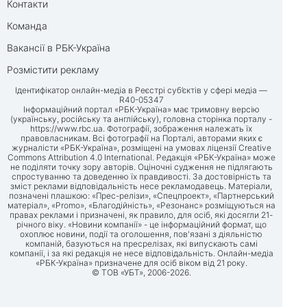
Контакти
Команда
Вакансії в РБК-Україна
Розмістити рекламу
Ідентифікатор онлайн-медіа в Реєстрі суб’єктів у сфері медіа —
R40-05347
Інформаційний портал «РБК-Україна» має тримовну версію
(українську, російську та англійську), головна сторінка порталу -
https://www.rbc.ua
. Фотографії, зображення належать їх
правовласникам. Всі фотографії на Порталі, авторами яких є
журналісти «РБК-Україна», розміщені на умовах ліцензії Creative
Commons Attribution 4.0 International. Редакція «РБК-Україна» може
не поділяти точку зору авторів. Оціночні судження не підлягають
спростуванню та доведенню їх правдивості. За достовірність та
зміст реклами відповідальність несе рекламодавець. Матеріали,
позначені плашкою: «Прес-релізи», «Спецпроект», «Партнерський
матеріал», «Promo», «Благодійність», «Резонанс» розміщуються на
правах реклами і призначені, як правило, для осіб, які досягли 21-
річного віку. «Новини компанії» - це інформаційний формат, що
охоплює новини, події та оголошення, пов'язані з діяльністю
компаній, базуються на пресрелізах, які випускають самі
компанії, і за які редакція не несе відповідальність. Онлайн-медіа
«РБК-Україна» призначене для осіб віком від 21 року.
© ТОВ «УБТ», 2006-2026.