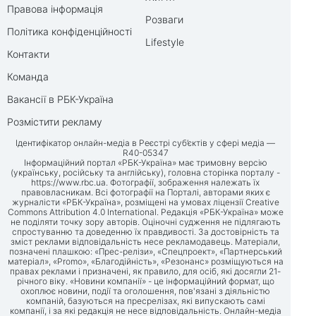
Правова інформація
Розваги
Політика конфіденційності
Lifestyle
Контакти
Команда
Вакансії в РБК-Україна
Розмістити рекламу
Ідентифікатор онлайн-медіа в Реєстрі суб’єктів у сфері медіа —
R40-05347
Інформаційний портал «РБК-Україна» має тримовну версію
(українську, російську та англійську), головна сторінка порталу -
https://www.rbc.ua
. Фотографії, зображення належать їх
правовласникам. Всі фотографії на Порталі, авторами яких є
журналісти «РБК-Україна», розміщені на умовах ліцензії Creative
Commons Attribution 4.0 International. Редакція «РБК-Україна» може
не поділяти точку зору авторів. Оціночні судження не підлягають
спростуванню та доведенню їх правдивості. За достовірність та
зміст реклами відповідальність несе рекламодавець. Матеріали,
позначені плашкою: «Прес-релізи», «Спецпроект», «Партнерський
матеріал», «Promo», «Благодійність», «Резонанс» розміщуються на
правах реклами і призначені, як правило, для осіб, які досягли 21-
річного віку. «Новини компанії» - це інформаційний формат, що
охоплює новини, події та оголошення, пов'язані з діяльністю
компаній, базуються на пресрелізах, які випускають самі
компанії, і за які редакція не несе відповідальність. Онлайн-медіа