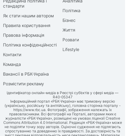
Редакційна політика і
Аналітика
стандарти
Політика
Як стати нашим автором
Бізнес
Правила користування
Життя
Правова інформація
Розваги
Політика конфіденційності
Lifestyle
Контакти
Команда
Вакансії в РБК-Україна
Розмістити рекламу
Ідентифікатор онлайн-медіа в Реєстрі суб’єктів у сфері медіа —
R40-05347
Інформаційний портал «РБК-Україна» має тримовну версію
(українську, російську та англійську), головна сторінка порталу -
https://www.rbc.ua
. Фотографії, зображення належать їх
правовласникам. Всі фотографії на Порталі, авторами яких є
журналісти «РБК-Україна», розміщені на умовах ліцензії Creative
Commons Attribution 4.0 International. Редакція «РБК-Україна» може
не поділяти точку зору авторів. Оціночні судження не підлягають
спростуванню та доведенню їх правдивості. За достовірність та
зміст реклами відповідальність несе рекламодавець. Матеріали,