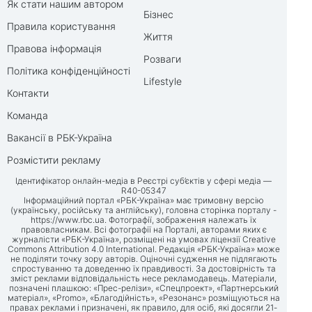
Як стати нашим автором
Бізнес
Правила користування
Життя
Правова інформація
Розваги
Політика конфіденційності
Lifestyle
Контакти
Команда
Вакансії в РБК-Україна
Розмістити рекламу
Ідентифікатор онлайн-медіа в Реєстрі суб’єктів у сфері медіа —
R40-05347
Інформаційний портал «РБК-Україна» має тримовну версію
(українську, російську та англійську), головна сторінка порталу -
https://www.rbc.ua
. Фотографії, зображення належать їх
правовласникам. Всі фотографії на Порталі, авторами яких є
журналісти «РБК-Україна», розміщені на умовах ліцензії Creative
Commons Attribution 4.0 International. Редакція «РБК-Україна» може
не поділяти точку зору авторів. Оціночні судження не підлягають
спростуванню та доведенню їх правдивості. За достовірність та
зміст реклами відповідальність несе рекламодавець. Матеріали,
позначені плашкою: «Прес-релізи», «Спецпроект», «Партнерський
матеріал», «Promo», «Благодійність», «Резонанс» розміщуються на
правах реклами і призначені, як правило, для осіб, які досягли 21-