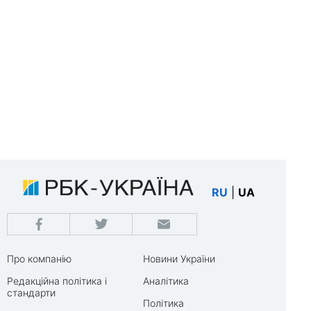
RU
|
UA
Про компанію
Новини України
Редакційна політика і
Аналітика
стандарти
Політика