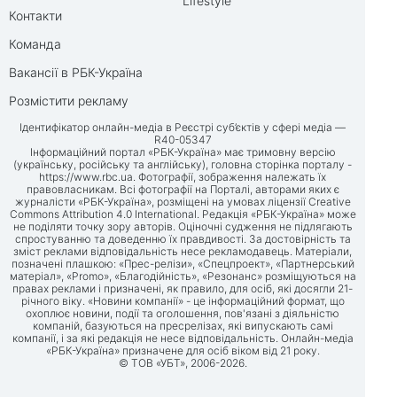
Lifestyle
Контакти
Команда
Вакансії в РБК-Україна
Розмістити рекламу
Ідентифікатор онлайн-медіа в Реєстрі суб’єктів у сфері медіа —
R40-05347
Інформаційний портал «РБК-Україна» має тримовну версію
(українську, російську та англійську), головна сторінка порталу -
https://www.rbc.ua
. Фотографії, зображення належать їх
правовласникам. Всі фотографії на Порталі, авторами яких є
журналісти «РБК-Україна», розміщені на умовах ліцензії Creative
Commons Attribution 4.0 International. Редакція «РБК-Україна» може
не поділяти точку зору авторів. Оціночні судження не підлягають
спростуванню та доведенню їх правдивості. За достовірність та
зміст реклами відповідальність несе рекламодавець. Матеріали,
позначені плашкою: «Прес-релізи», «Спецпроект», «Партнерський
матеріал», «Promo», «Благодійність», «Резонанс» розміщуються на
правах реклами і призначені, як правило, для осіб, які досягли 21-
річного віку. «Новини компанії» - це інформаційний формат, що
охоплює новини, події та оголошення, пов'язані з діяльністю
компаній, базуються на пресрелізах, які випускають самі
компанії, і за які редакція не несе відповідальність. Онлайн-медіа
«РБК-Україна» призначене для осіб віком від 21 року.
© ТОВ «УБТ», 2006-2026.