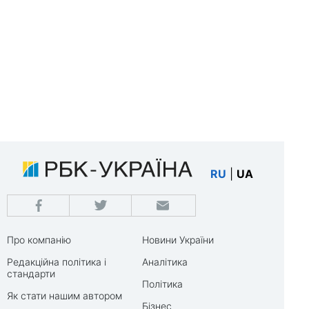
RU
|
UA
Про компанію
Новини України
Редакційна політика і
Аналітика
стандарти
Політика
Як стати нашим автором
Бізнес