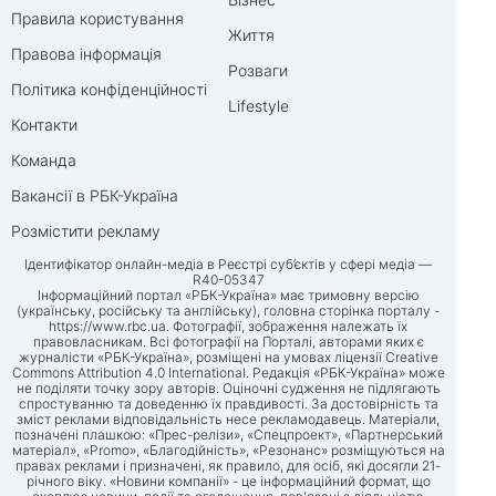
Правила користування
Життя
Правова інформація
Розваги
Політика конфіденційності
Lifestyle
Контакти
Команда
Вакансії в РБК-Україна
Розмістити рекламу
Ідентифікатор онлайн-медіа в Реєстрі суб’єктів у сфері медіа —
R40-05347
Інформаційний портал «РБК-Україна» має тримовну версію
(українську, російську та англійську), головна сторінка порталу -
https://www.rbc.ua
. Фотографії, зображення належать їх
правовласникам. Всі фотографії на Порталі, авторами яких є
журналісти «РБК-Україна», розміщені на умовах ліцензії Creative
Commons Attribution 4.0 International. Редакція «РБК-Україна» може
не поділяти точку зору авторів. Оціночні судження не підлягають
спростуванню та доведенню їх правдивості. За достовірність та
зміст реклами відповідальність несе рекламодавець. Матеріали,
позначені плашкою: «Прес-релізи», «Спецпроект», «Партнерський
матеріал», «Promo», «Благодійність», «Резонанс» розміщуються на
правах реклами і призначені, як правило, для осіб, які досягли 21-
річного віку. «Новини компанії» - це інформаційний формат, що