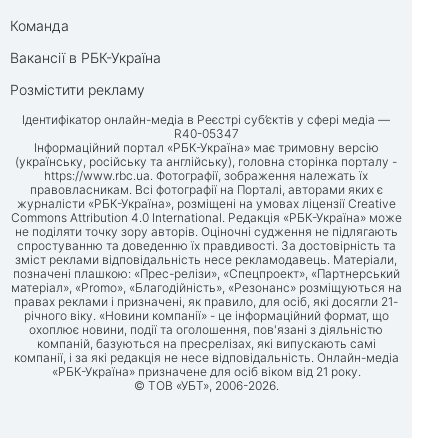
Команда
Вакансії в РБК-Україна
Розмістити рекламу
Ідентифікатор онлайн-медіа в Реєстрі суб’єктів у сфері медіа —
R40-05347
Інформаційний портал «РБК-Україна» має тримовну версію
(українську, російську та англійську), головна сторінка порталу -
https://www.rbc.ua
. Фотографії, зображення належать їх
правовласникам. Всі фотографії на Порталі, авторами яких є
журналісти «РБК-Україна», розміщені на умовах ліцензії Creative
Commons Attribution 4.0 International. Редакція «РБК-Україна» може
не поділяти точку зору авторів. Оціночні судження не підлягають
спростуванню та доведенню їх правдивості. За достовірність та
зміст реклами відповідальність несе рекламодавець. Матеріали,
позначені плашкою: «Прес-релізи», «Спецпроект», «Партнерський
матеріал», «Promo», «Благодійність», «Резонанс» розміщуються на
правах реклами і призначені, як правило, для осіб, які досягли 21-
річного віку. «Новини компанії» - це інформаційний формат, що
охоплює новини, події та оголошення, пов'язані з діяльністю
компаній, базуються на пресрелізах, які випускають самі
компанії, і за які редакція не несе відповідальність. Онлайн-медіа
«РБК-Україна» призначене для осіб віком від 21 року.
© ТОВ «УБТ», 2006-2026.