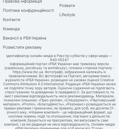
Правова інформація
Розваги
Політика конфіденційності
Lifestyle
Контакти
Команда
Вакансії в РБК-Україна
Розмістити рекламу
Ідентифікатор онлайн-медіа в Реєстрі суб’єктів у сфері медіа —
R40-05347
Інформаційний портал «РБК-Україна» має тримовну версію
(українську, російську та англійську), головна сторінка порталу -
https://www.rbc.ua
. Фотографії, зображення належать їх
правовласникам. Всі фотографії на Порталі, авторами яких є
журналісти «РБК-Україна», розміщені на умовах ліцензії Creative
Commons Attribution 4.0 International. Редакція «РБК-Україна» може
не поділяти точку зору авторів. Оціночні судження не підлягають
спростуванню та доведенню їх правдивості. За достовірність та
зміст реклами відповідальність несе рекламодавець. Матеріали,
позначені плашкою: «Прес-релізи», «Спецпроект», «Партнерський
матеріал», «Promo», «Благодійність», «Резонанс» розміщуються на
правах реклами і призначені, як правило, для осіб, які досягли 21-
річного віку. «Новини компанії» - це інформаційний формат, що
охоплює новини, події та оголошення, пов'язані з діяльністю
компаній, базуються на пресрелізах, які випускають самі
компанії, і за які редакція не несе відповідальність. Онлайн-медіа
«РБК-Україна» призначене для осіб віком від 21 року.