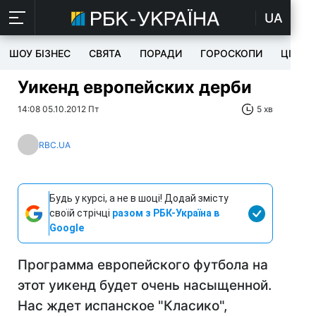
UA
ШОУ БІЗНЕС
СВЯТА
ПОРАДИ
ГОРОСКОПИ
ЦІКАВ
Уикенд европейских дерби
14:08 05.10.2012 Пт
5 хв
RBC.UA
Будь у курсі, а не в шоці! Додай змісту
своїй стрічці
разом з РБК-Україна в
Google
Программа европейского футбола на
этот уикенд будет очень насыщенной.
Нас ждет испанское "Класико",