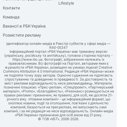
Lifestyle
Контакти
Команда
Вакансії в РБК-Україна
Розмістити рекламу
Ідентифікатор онлайн-медіа в Реєстрі суб’єктів у сфері медіа —
R40-05347
Інформаційний портал «РБК-Україна» має тримовну версію
(українську, російську та англійську), головна сторінка порталу -
https://www.rbc.ua
. Фотографії, зображення належать їх
правовласникам. Всі фотографії на Порталі, авторами яких є
журналісти «РБК-Україна», розміщені на умовах ліцензії Creative
Commons Attribution 4.0 International. Редакція «РБК-Україна» може
не поділяти точку зору авторів. Оціночні судження не підлягають
спростуванню та доведенню їх правдивості. За достовірність та
зміст реклами відповідальність несе рекламодавець. Матеріали,
позначені плашкою: «Прес-релізи», «Спецпроект», «Партнерський
матеріал», «Promo», «Благодійність», «Резонанс» розміщуються на
правах реклами і призначені, як правило, для осіб, які досягли 21-
річного віку. «Новини компанії» - це інформаційний формат, що
охоплює новини, події та оголошення, пов'язані з діяльністю
компаній, базуються на пресрелізах, які випускають самі
компанії, і за які редакція не несе відповідальність. Онлайн-медіа
«РБК-Україна» призначене для осіб віком від 21 року.
© ТОВ «УБТ», 2006-2026.