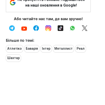
на наші оновлення в Google!
Або читайте нас там, де вам зручно!
Більше по темі:
Атлетіко
Баварія
Інтер
Металлист
Реал
Шахтар