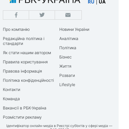
RU
|
UA
Про компанію
Новини України
Редакційна політика і
Аналітика
стандарти
Політика
Як стати нашим автором
Бізнес
Правила користування
Життя
Правова інформація
Розваги
Політика конфіденційності
Lifestyle
Контакти
Команда
Вакансії в РБК-Україна
Розмістити рекламу
Ідентифікатор онлайн-медіа в Реєстрі суб’єктів у сфері медіа —