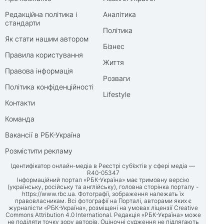
Редакційна політика і
Аналітика
стандарти
Політика
Як стати нашим автором
Бізнес
Правила користування
Життя
Правова інформація
Розваги
Політика конфіденційності
Lifestyle
Контакти
Команда
Вакансії в РБК-Україна
Розмістити рекламу
Ідентифікатор онлайн-медіа в Реєстрі суб’єктів у сфері медіа —
R40-05347
Інформаційний портал «РБК-Україна» має тримовну версію
(українську, російську та англійську), головна сторінка порталу -
https://www.rbc.ua
. Фотографії, зображення належать їх
правовласникам. Всі фотографії на Порталі, авторами яких є
журналісти «РБК-Україна», розміщені на умовах ліцензії Creative
Commons Attribution 4.0 International. Редакція «РБК-Україна» може
не поділяти точку зору авторів. Оціночні судження не підлягають