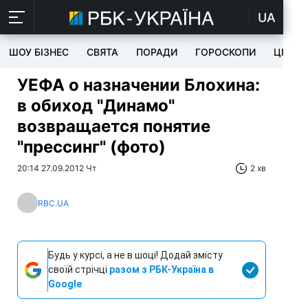
UA
ШОУ БІЗНЕС
СВЯТА
ПОРАДИ
ГОРОСКОПИ
ЦІКАВ
УЕФА о назначении Блохина:
в обиход "Динамо"
возвращается понятие
"прессинг" (фото)
20:14 27.09.2012 Чт
2 хв
RBC.UA
Будь у курсі, а не в шоці! Додай змісту
своїй стрічці
разом з РБК-Україна в
Google