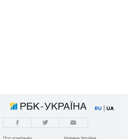
RU
|
UA
Про компанію
Новини України