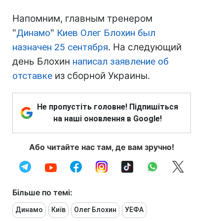
Напомним, главным тренером
"
Динамо
"
Киев
Олег Блохин
был
назначен 25 сентября
. На следующий
день Блохин
написал заявление об
отставке
из сборной Украины.
Не пропустіть головне! Підпишіться
на наші оновлення в Google!
Або читайте нас там, де вам зручно!
Більше по темі:
Динамо
Київ
Олег Блохин
УЕФА