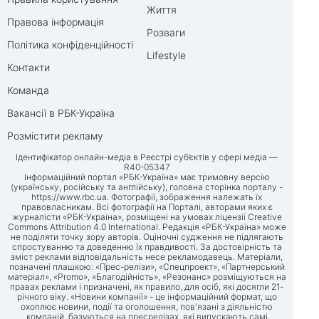
Життя
Правова інформація
Розваги
Політика конфіденційності
Lifestyle
Контакти
Команда
Вакансії в РБК-Україна
Розмістити рекламу
Ідентифікатор онлайн-медіа в Реєстрі суб’єктів у сфері медіа —
R40-05347
Інформаційний портал «РБК-Україна» має тримовну версію
(українську, російську та англійську), головна сторінка порталу -
https://www.rbc.ua
. Фотографії, зображення належать їх
правовласникам. Всі фотографії на Порталі, авторами яких є
журналісти «РБК-Україна», розміщені на умовах ліцензії Creative
Commons Attribution 4.0 International. Редакція «РБК-Україна» може
не поділяти точку зору авторів. Оціночні судження не підлягають
спростуванню та доведенню їх правдивості. За достовірність та
зміст реклами відповідальність несе рекламодавець. Матеріали,
позначені плашкою: «Прес-релізи», «Спецпроект», «Партнерський
матеріал», «Promo», «Благодійність», «Резонанс» розміщуються на
правах реклами і призначені, як правило, для осіб, які досягли 21-
річного віку. «Новини компанії» - це інформаційний формат, що
охоплює новини, події та оголошення, пов'язані з діяльністю
компаній, базуються на пресрелізах, які випускають самі