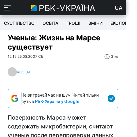
UA
СУСПІЛЬСТВО
ОСВІТА
ГРОШІ
ЗМІНИ
ЕКОЛОГІЯ
Ученые: Жизнь на Марсе
существует
12:15 25.08.2007 Сб
3 хв
RBC.UA
Не витрачай час на шум! Читай тільки
суть з
РБК-Україна у Google
Поверхность Марса может
содержать микробактерии, считают
ученые после перепроверки данных,