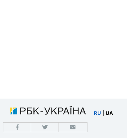
RU
|
UA