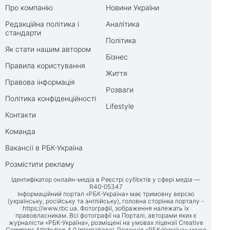
Про компанію
Новини України
Редакційна політика і
Аналітика
стандарти
Політика
Як стати нашим автором
Бізнес
Правила користування
Життя
Правова інформація
Розваги
Політика конфіденційності
Lifestyle
Контакти
Команда
Вакансії в РБК-Україна
Розмістити рекламу
Ідентифікатор онлайн-медіа в Реєстрі суб’єктів у сфері медіа —
R40-05347
Інформаційний портал «РБК-Україна» має тримовну версію
(українську, російську та англійську), головна сторінка порталу -
https://www.rbc.ua
. Фотографії, зображення належать їх
правовласникам. Всі фотографії на Порталі, авторами яких є
журналісти «РБК-Україна», розміщені на умовах ліцензії Creative
Commons Attribution 4.0 International. Редакція «РБК-Україна» може